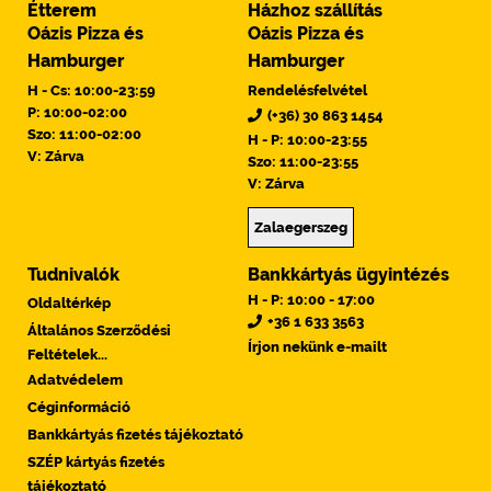
Étterem
Házhoz szállítás
Oázis Pizza és
Oázis Pizza és
Hamburger
Hamburger
H - Cs: 10:00-23:59
Rendelésfelvétel
P: 10:00-02:00
(+36) 30 863 1454
Szo: 11:00-02:00
H - P: 10:00-23:55
V: Zárva
Szo: 11:00-23:55
V: Zárva
Zalaegerszeg
Tudnivalók
Bankkártyás ügyintézés
H - P: 10:00 - 17:00
Oldaltérkép
+36 1 633 3563
Általános Szerződési
Írjon nekünk e-mailt
Feltételek...
Adatvédelem
Céginformáció
Bankkártyás fizetés tájékoztató
SZÉP kártyás fizetés
tájékoztató