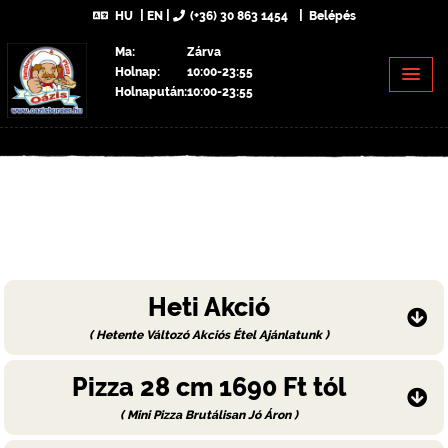
HU
EN
(+36) 30 863 1454
Belépés
Ma:
Zárva
Holnap:
10:00-23:55
Holnapután:
10:00-23:55
Heti Akció
( Hetente Változó Akciós Étel Ajánlatunk )
Pizza 28 cm 1690 Ft tól
( Mini Pizza Brutálisan Jó Áron )