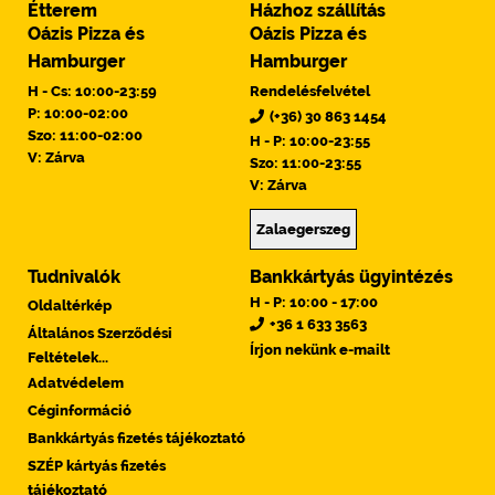
Étterem
Házhoz szállítás
Oázis Pizza és
Oázis Pizza és
Hamburger
Hamburger
H - Cs: 10:00-23:59
Rendelésfelvétel
P: 10:00-02:00
(+36) 30 863 1454
Szo: 11:00-02:00
H - P: 10:00-23:55
V: Zárva
Szo: 11:00-23:55
V: Zárva
Zalaegerszeg
Tudnivalók
Bankkártyás ügyintézés
H - P: 10:00 - 17:00
Oldaltérkép
+36 1 633 3563
Általános Szerződési
Írjon nekünk e-mailt
Feltételek...
Adatvédelem
Céginformáció
Bankkártyás fizetés tájékoztató
SZÉP kártyás fizetés
tájékoztató