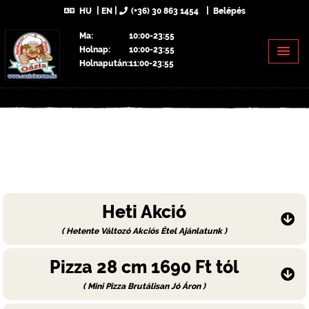
HU
EN
(+36) 30 863 1454
Belépés
Ma:
10:00-23:55
Holnap:
10:00-23:55
Holnapután:
11:00-23:55
Heti Akció
( Hetente Változó Akciós Étel Ajánlatunk )
Pizza 28 cm 1690 Ft tól
( Mini Pizza Brutálisan Jó Áron )