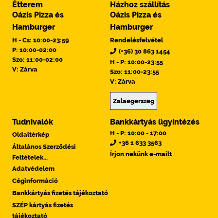
Étterem
Házhoz szállítás
Oázis Pizza és
Oázis Pizza és
Hamburger
Hamburger
H - Cs: 10:00-23:59
Rendelésfelvétel
P: 10:00-02:00
(+36) 30 863 1454
Szo: 11:00-02:00
H - P: 10:00-23:55
V: Zárva
Szo: 11:00-23:55
V: Zárva
Zalaegerszeg
Tudnivalók
Bankkártyás ügyintézés
H - P: 10:00 - 17:00
Oldaltérkép
+36 1 633 3563
Általános Szerződési
Írjon nekünk e-mailt
Feltételek...
Adatvédelem
Céginformáció
Bankkártyás fizetés tájékoztató
SZÉP kártyás fizetés
tájékoztató