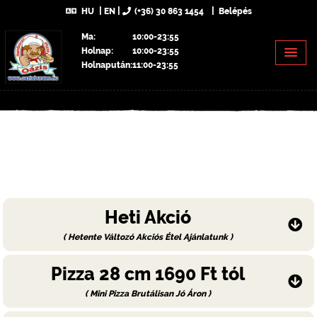
HU
EN
(+36) 30 863 1454
Belépés
Ma:
10:00-23:55
Holnap:
10:00-23:55
Holnapután:
11:00-23:55
Heti Akció
( Hetente Változó Akciós Étel Ajánlatunk )
Pizza 28 cm 1690 Ft tól
( Mini Pizza Brutálisan Jó Áron )